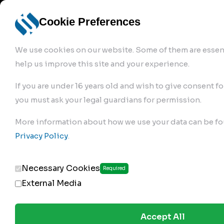
info@robur-
Login /
English
bremse.de
Sign Up
select
Cookie Preferences
language
We use cookies on our website. Some of them are essent
help us improve this site and your experience.
If you are under 16 years old and wish to give consent fo
you must ask your legal guardians for permission.
Products
>
Air Brake Compressor
>
More information about how we use your data can be fo
110.01.1830
Privacy Policy
.
Necessary Cookies
Required
External Media
Accept All