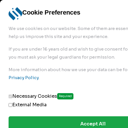
info@robur-
Login /
English
bremse.de
Sign Up
select
Cookie Preferences
language
We use cookies on our website. Some of them are essent
help us improve this site and your experience.
If you are under 16 years old and wish to give consent fo
you must ask your legal guardians for permission.
Products
>
Air Brake Compressor
>
More information about how we use your data can be fo
130.01.2600
Privacy Policy
.
Necessary Cookies
Required
External Media
Accept All