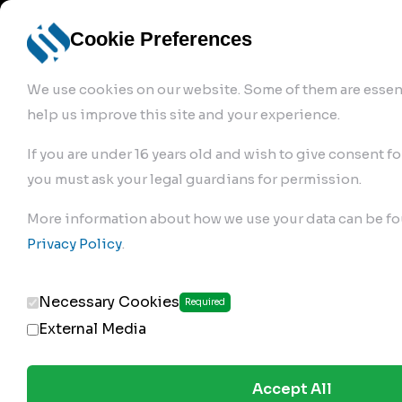
info@robur-
Login /
English
bremse.de
Sign Up
select
Cookie Preferences
language
We use cookies on our website. Some of them are essent
help us improve this site and your experience.
If you are under 16 years old and wish to give consent fo
you must ask your legal guardians for permission.
Products
>
Air Brake Compressor
>
More information about how we use your data can be fo
102.01.1830
Privacy Policy
.
Necessary Cookies
Required
External Media
Accept All